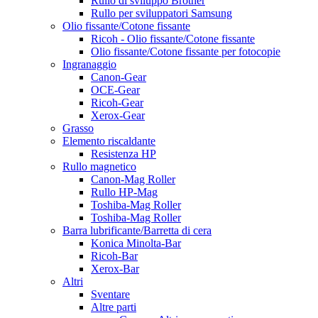
Rullo di sviluppo Brother
Rullo per sviluppatori Samsung
Olio fissante/Cotone fissante
Ricoh - Olio fissante/Cotone fissante
Olio fissante/Cotone fissante per fotocopie
Ingranaggio
Canon-Gear
OCE-Gear
Ricoh-Gear
Xerox-Gear
Grasso
Elemento riscaldante
Resistenza HP
Rullo magnetico
Canon-Mag Roller
Rullo HP-Mag
Toshiba-Mag Roller
Toshiba-Mag Roller
Barra lubrificante/Barretta di cera
Konica Minolta-Bar
Ricoh-Bar
Xerox-Bar
Altri
Sventare
Altre parti