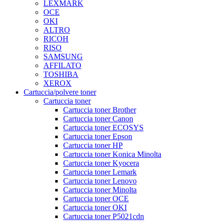
LEXMARK
OCE
OKI
ALTRO
RICOH
RISO
SAMSUNG
AFFILATO
TOSHIBA
XEROX
Cartuccia/polvere toner
Cartuccia toner
Cartuccia toner Brother
Cartuccia toner Canon
Cartuccia toner ECOSYS
Cartuccia toner Epson
Cartuccia toner HP
Cartuccia toner Konica Minolta
Cartuccia toner Kyocera
Cartuccia toner Lemark
Cartuccia toner Lenovo
Cartuccia toner Minolta
Cartuccia toner OCE
Cartuccia toner OKI
Cartuccia toner P5021cdn