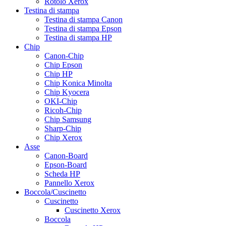
Rotolo Xerox
Testina di stampa
Testina di stampa Canon
Testina di stampa Epson
Testina di stampa HP
Chip
Canon-Chip
Chip Epson
Chip HP
Chip Konica Minolta
Chip Kyocera
OKI-Chip
Ricoh-Chip
Chip Samsung
Sharp-Chip
Chip Xerox
Asse
Canon-Board
Epson-Board
Scheda HP
Pannello Xerox
Boccola/Cuscinetto
Cuscinetto
Cuscinetto Xerox
Boccola