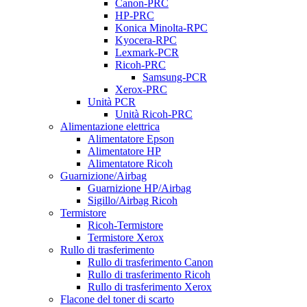
Canon-PRC
HP-PRC
Konica Minolta-RPC
Kyocera-RPC
Lexmark-PCR
Ricoh-PRC
Samsung-PCR
Xerox-PRC
Unità PCR
Unità Ricoh-PRC
Alimentazione elettrica
Alimentatore Epson
Alimentatore HP
Alimentatore Ricoh
Guarnizione/Airbag
Guarnizione HP/Airbag
Sigillo/Airbag Ricoh
Termistore
Ricoh-Termistore
Termistore Xerox
Rullo di trasferimento
Rullo di trasferimento Canon
Rullo di trasferimento Ricoh
Rullo di trasferimento Xerox
Flacone del toner di scarto