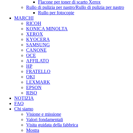
Flacone per toner di scarto Xerox
Rullo di pulizia per nastro/Rullo di pulizia per nastro
Rullo per fotocopie
MARCHI
RICOH
KONICA MINOLTA
XEROX
KYOCERA
SAMSUNG
CANONE
OCE
AFFILATO
HP
FRATELLO
OKI
LEXMARK
EPSON
RISO
NOTIZIA
FAQ
Chi siamo
Visione e missione
Valori fondamentali
Visita guidata della fabbrica
Mostra