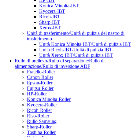
HP-IBT
Konica Minolta-IBT
Kyocera-IBT
Ricoh-IBT
Sharp-IBT
Xerox-IBT
Unità di trasferimento/Unità di pulizia del nastro di
trasferimento
Unità Konica Minolta-IBT/Unità di pulizia IBT
Unità Ricoh-IBT/Unità di pulizia IBT
Unità Xerox-IBT/Unità di pulizia IBT
Rullo di prelievo/Rullo di separazione/Rullo di
alimentazione/Rullo di inversione ADF
Fratello-Roller
Canon-Roller
Epson-Roller
Fujitsu-Roller
HP-Roller
Konica Minolta-Roller
Kyocera-Roller
Ricoh-Roller
Riso-Roller
Rullo Samsung
Sharp-Roller
Toshiba-Roller