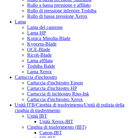
Rullo a bassa pressione e affilato
Rullo di pressione inferiore Toshiba
Rullo di bassa pressione Xerox
Lama
Lama del cannone
Lama HP
Konica Minolta-Blade
Kyocera-Blade
OCE-Blade
Ricoh-Blade
Lama affilata
Toshiba Balde
Lama Xerox
Cartuccia d'inchiostro
Cartuccia d'inchiostro Epson
Cartuccia d'inchiostro HP
Cartuccia di inchiostro Riso-Ink
Cartuccia d'inchiostro Xerox
Unità ITB/Cinghia di trasferimento/Unità di pulizia della
cinghia di trasferimento
Unità IBT
Unità Xerox-IBT
Cinghia di trasferimento (IBT)
Canon-IBT