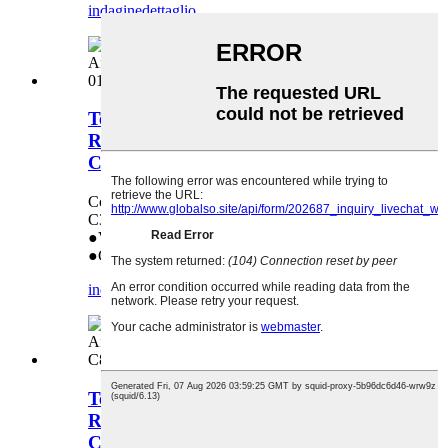
indagine
dettaglio
Termistore centrale di pressione per
Ricoh Aficio MP C3002 C3502 C4502
C5502 (AW10-0144 AW100144)
Compatibile con: Ricoh Aficio MP C3002
C3502 C4502 C5502
●Vendita diretta dalla fabbrica
●Garanzia di qualità: 18 mesi
indagine
dettaglio
Termistore frontale a pressione per
Ricoh Aficio MP C3002 C3502 C4502
C5502 Sp C830dn C831cn (AW10-