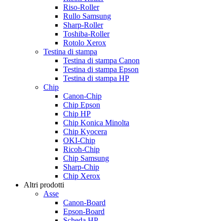
Riso-Roller
Rullo Samsung
Sharp-Roller
Toshiba-Roller
Rotolo Xerox
Testina di stampa
Testina di stampa Canon
Testina di stampa Epson
Testina di stampa HP
Chip
Canon-Chip
Chip Epson
Chip HP
Chip Konica Minolta
Chip Kyocera
OKI-Chip
Ricoh-Chip
Chip Samsung
Sharp-Chip
Chip Xerox
Altri prodotti
Asse
Canon-Board
Epson-Board
Scheda HP