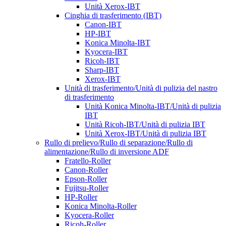
Unità Xerox-IBT
Cinghia di trasferimento (IBT)
Canon-IBT
HP-IBT
Konica Minolta-IBT
Kyocera-IBT
Ricoh-IBT
Sharp-IBT
Xerox-IBT
Unità di trasferimento/Unità di pulizia del nastro
di trasferimento
Unità Konica Minolta-IBT/Unità di pulizia
IBT
Unità Ricoh-IBT/Unità di pulizia IBT
Unità Xerox-IBT/Unità di pulizia IBT
Rullo di prelievo/Rullo di separazione/Rullo di
alimentazione/Rullo di inversione ADF
Fratello-Roller
Canon-Roller
Epson-Roller
Fujitsu-Roller
HP-Roller
Konica Minolta-Roller
Kyocera-Roller
Ricoh-Roller