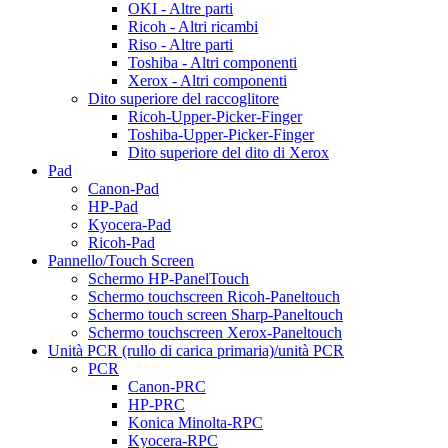
OKI - Altre parti
Ricoh - Altri ricambi
Riso - Altre parti
Toshiba - Altri componenti
Xerox - Altri componenti
Dito superiore del raccoglitore
Ricoh-Upper-Picker-Finger
Toshiba-Upper-Picker-Finger
Dito superiore del dito di Xerox
Pad
Canon-Pad
HP-Pad
Kyocera-Pad
Ricoh-Pad
Pannello/Touch Screen
Schermo HP-PanelTouch
Schermo touchscreen Ricoh-Paneltouch
Schermo touch screen Sharp-Paneltouch
Schermo touchscreen Xerox-Paneltouch
Unità PCR (rullo di carica primaria)/unità PCR
PCR
Canon-PRC
HP-PRC
Konica Minolta-RPC
Kyocera-RPC