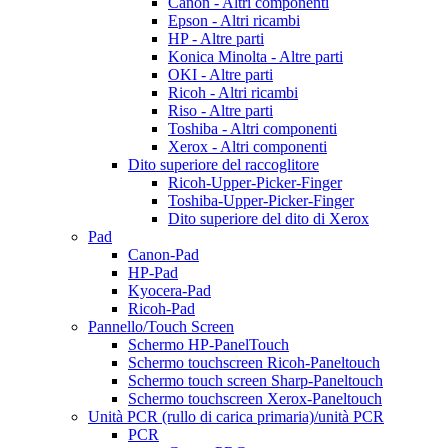
Canon - Altri componenti
Epson - Altri ricambi
HP - Altre parti
Konica Minolta - Altre parti
OKI - Altre parti
Ricoh - Altri ricambi
Riso - Altre parti
Toshiba - Altri componenti
Xerox - Altri componenti
Dito superiore del raccoglitore
Ricoh-Upper-Picker-Finger
Toshiba-Upper-Picker-Finger
Dito superiore del dito di Xerox
Pad
Canon-Pad
HP-Pad
Kyocera-Pad
Ricoh-Pad
Pannello/Touch Screen
Schermo HP-PanelTouch
Schermo touchscreen Ricoh-Paneltouch
Schermo touch screen Sharp-Paneltouch
Schermo touchscreen Xerox-Paneltouch
Unità PCR (rullo di carica primaria)/unità PCR
PCR