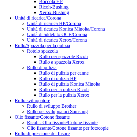
Boccola HP
Ricoh-Bushing
Xerox-Bushing
Unità di ricarica/Corona
Unità di ricarica HP/Corona
Unità di ricarica Konica Minolta/Corona
Unità di addebito OCE/Corona
Unità di ricarica Xerox/Corona
Rullo/Spazzola per la pulizia
Rotolo spazzola
Rullo per spazzole Ricoh
Rullo a spazzola Xerox
Rullo di pulizia
Rullo di pulizia per canne
Rullo di pulizia HP
Rullo di pulizia Konica Minolta
Rullo per la pulizia Ricoh
Rullo per la pulizia Xerox
Rullo sviluppatore
Rullo di sviluppo Brother
Rullo per sviluppatori Samsung
Olio fissante/Cotone fissante
Ricoh - Olio fissante/Cotone fissante
Olio fissante/Cotone fissante per fotocopie
Rullo di pressione del fusore