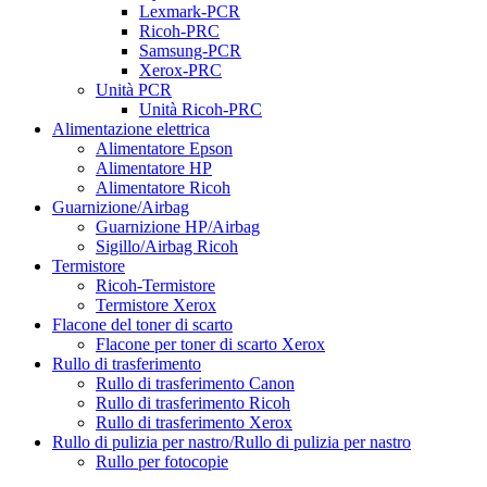
Lexmark-PCR
Ricoh-PRC
Samsung-PCR
Xerox-PRC
Unità PCR
Unità Ricoh-PRC
Alimentazione elettrica
Alimentatore Epson
Alimentatore HP
Alimentatore Ricoh
Guarnizione/Airbag
Guarnizione HP/Airbag
Sigillo/Airbag Ricoh
Termistore
Ricoh-Termistore
Termistore Xerox
Flacone del toner di scarto
Flacone per toner di scarto Xerox
Rullo di trasferimento
Rullo di trasferimento Canon
Rullo di trasferimento Ricoh
Rullo di trasferimento Xerox
Rullo di pulizia per nastro/Rullo di pulizia per nastro
Rullo per fotocopie