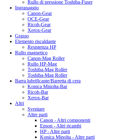
Rullo di pressione Toshiba-Fuser
Ingranaggio
Canon-Gear
OCE-Gear
Ricoh-Gear
Xerox-Gear
Grasso
Elemento riscaldante
Resistenza HP
Rullo magnetico
Canon-Mag Roller
Rullo HP-Mag
Toshiba-Mag Roller
Toshiba-Mag Roller
Barra lubrificante/Barretta di cera
Konica Minolta-Bar
Ricoh-Bar
Xerox-Bar
Altri
Sventare
Altre parti
Canon - Altri componenti
Epson - Altri ricambi
HP - Altre parti
Konica Minolta - Altre parti