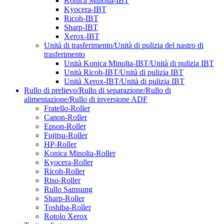
Konica Minolta-IBT
Kyocera-IBT
Ricoh-IBT
Sharp-IBT
Xerox-IBT
Unità di trasferimento/Unità di pulizia del nastro di
trasferimento
Unità Konica Minolta-IBT/Unità di pulizia IBT
Unità Ricoh-IBT/Unità di pulizia IBT
Unità Xerox-IBT/Unità di pulizia IBT
Rullo di prelievo/Rullo di separazione/Rullo di
alimentazione/Rullo di inversione ADF
Fratello-Roller
Canon-Roller
Epson-Roller
Fujitsu-Roller
HP-Roller
Konica Minolta-Roller
Kyocera-Roller
Ricoh-Roller
Riso-Roller
Rullo Samsung
Sharp-Roller
Toshiba-Roller
Rotolo Xerox