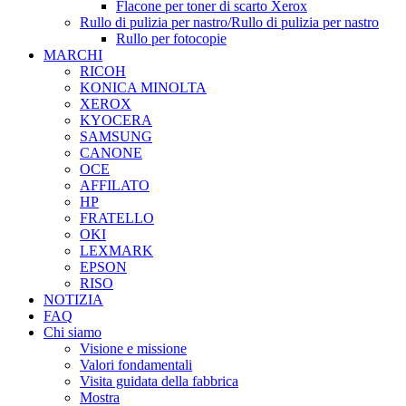
Flacone per toner di scarto Xerox
Rullo di pulizia per nastro/Rullo di pulizia per nastro
Rullo per fotocopie
MARCHI
RICOH
KONICA MINOLTA
XEROX
KYOCERA
SAMSUNG
CANONE
OCE
AFFILATO
HP
FRATELLO
OKI
LEXMARK
EPSON
RISO
NOTIZIA
FAQ
Chi siamo
Visione e missione
Valori fondamentali
Visita guidata della fabbrica
Mostra