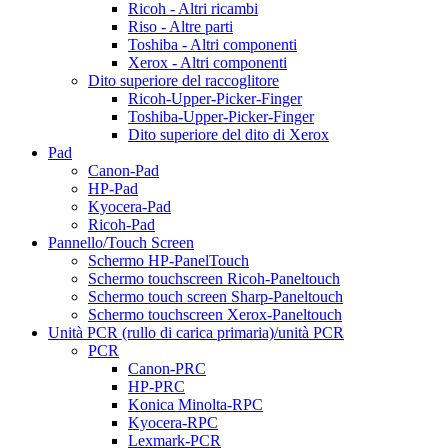
Ricoh - Altri ricambi
Riso - Altre parti
Toshiba - Altri componenti
Xerox - Altri componenti
Dito superiore del raccoglitore
Ricoh-Upper-Picker-Finger
Toshiba-Upper-Picker-Finger
Dito superiore del dito di Xerox
Pad
Canon-Pad
HP-Pad
Kyocera-Pad
Ricoh-Pad
Pannello/Touch Screen
Schermo HP-PanelTouch
Schermo touchscreen Ricoh-Paneltouch
Schermo touch screen Sharp-Paneltouch
Schermo touchscreen Xerox-Paneltouch
Unità PCR (rullo di carica primaria)/unità PCR
PCR
Canon-PRC
HP-PRC
Konica Minolta-RPC
Kyocera-RPC
Lexmark-PCR