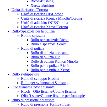
Ricoh-Bushing
Xerox-Bushing
Unità di ricarica/Corona
Unità di ricarica HP/Corona
Unità di ricarica Konica Minolta/Corona
Unità di addebito OCE/Corona
Unità di ricarica Xerox/Corona
Rullo/Spazzola per la pulizia
Rotolo spazzola
Rullo per spazzole Ricoh
Rullo a spazzola Xerox
Rullo di pulizia
Rullo di pulizia per canne
Rullo di pulizia HP
Rullo di pulizia Konica Minolta
Rullo per la pulizia Ricoh
Rullo per la pulizia Xerox
Rullo sviluppatore
Rullo di sviluppo Brother
Rullo per sviluppatori Samsung
Olio fissante/Cotone fissante
Ricoh - Olio fissante/Cotone fissante
Olio fissante/Cotone fissante per fotocopie
Rullo di pressione del fusore
Rullo di pressione Toshiba-Fuser