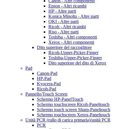
Canon - Altri componenti
Epson - Altri ricambi
HP - Altre parti
Konica Minolta - Altre parti
OKI - Altre parti
Ricoh - Altri ricambi
Riso - Altre parti
Toshiba - Altri componenti
Xerox - Altri componenti
Dito superiore del raccoglitore
Ricoh-Upper-Picker-Finger
Toshiba-Upper-Picker-Finger
Dito superiore del dito di Xerox
Pad
Canon-Pad
HP-Pad
Kyocera-Pad
Ricoh-Pad
Pannello/Touch Screen
Schermo HP-PanelTouch
Schermo touchscreen Ricoh-Paneltouch
Schermo touch screen Sharp-Paneltouch
Schermo touchscreen Xerox-Paneltouch
Unità PCR (rullo di carica primaria)/unità PCR
PCR