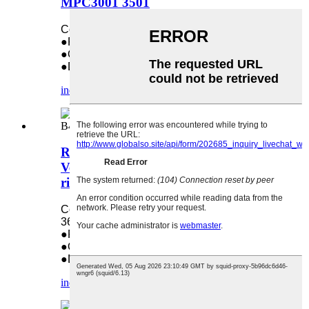
MPC3001 3501
Compatibile con: Ricoh MPC3001 3501
●Peso: 0,7 kg
●Quantità nella confezione: 1
●Dimensioni: 41*6*5 cm
indagine
dettaglio
Rullo fusore superiore per Xerox
Versaling B400 3610 3615 3655, rullo
riscaldante 01218A
Compatibile con: Xerox Versaling B400
3610 3615 3655
●Peso: 0,02 kg
●Quantità nella confezione: 1
●Dimensioni: 42*4*4 cm
indagine
dettaglio