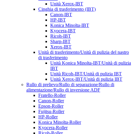
Unità Xerox-IBT
Cinghia di trasferimento (IBT)
Canon-IBT
HP-IBT
Konica Minolta-IBT
Kyocera-IBT
Ricoh-IBT
Sharp-IBT
Xerox-IBT
Unità di trasferimento/Unità di pulizia del nastro
di trasferimento
Unità Konica Minolta-IBT/Unità di pulizia
IBT
Unità Ricoh-IBT/Unità di pulizia IBT
Unità Xerox-IBT/Unità di pulizia IBT
Rullo di prelievo/Rullo di separazione/Rullo di
alimentazione/Rullo di inversione ADF
Fratello-Roller
Canon-Roller
Epson-Roller
Fujitsu-Roller
HP-Roller
Konica Minolta-Roller
Kyocera-Roller
Ricoh-Roller